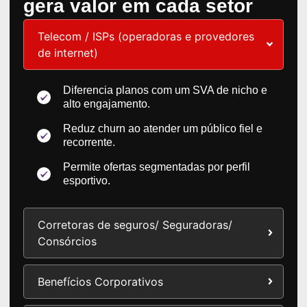
gera valor em cada setor
Telecom / ISPs (operadoras e provedores
de internet)
Diferencia planos com um SVA de nicho e
alto engajamento.
Reduz churn ao atender um público fiel e
recorrente.
Permite ofertas segmentadas por perfil
esportivo.
Corretoras de seguros/ Seguradoras/
Consórcios
Benefícios Corporativos