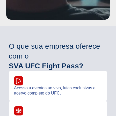
O que sua empresa oferece
com o
SVA UFC Fight Pass?
Acesso a eventos ao vivo, lutas exclusivas e
acervo completo do UFC.