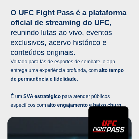
O UFC Fight Pass é a plataforma
oficial de streaming do UFC
,
reunindo lutas ao vivo, eventos
exclusivos, acervo histórico e
conteúdos originais.
Voltado para fãs de esportes de combate, o app
entrega uma experiência profunda, com
alto tempo
de permanência e fidelidade.
É um
SVA estratégico
para atender públicos
específicos com
alto engajamento e baixo churn.