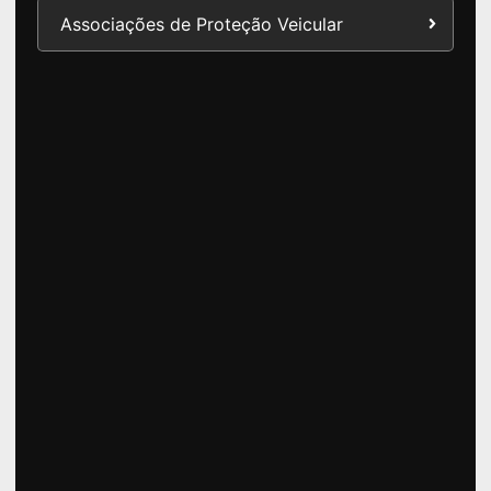
Associações de Proteção Veicular