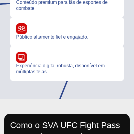
Conteúdo premium para fãs de esportes de
combate.
Público altamente fiel e engajado.
Experiência digital robusta, disponível em
múltiplas telas.
Como o SVA UFC Fight Pass