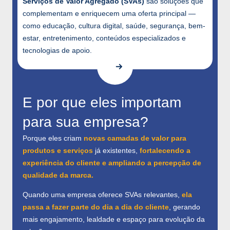
Serviços de Valor Agregado (SVAs)
são soluções que
complementam e enriquecem uma oferta principal —
como educação, cultura digital, saúde, segurança, bem-
estar, entretenimento, conteúdos especializados e
tecnologias de apoio.
E por que eles importam
para sua empresa?
Porque eles criam
novas camadas de valor para
produtos e serviços
já existentes,
fortalecendo a
experiência do cliente e ampliando a percepção de
qualidade da marca.
Quando uma empresa oferece SVAs relevantes,
ela
passa a fazer parte do dia a dia do cliente
, gerando
mais engajamento, lealdade e espaço para evolução da