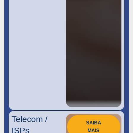
Telecom /
SAIBA
ISPs
MAIS