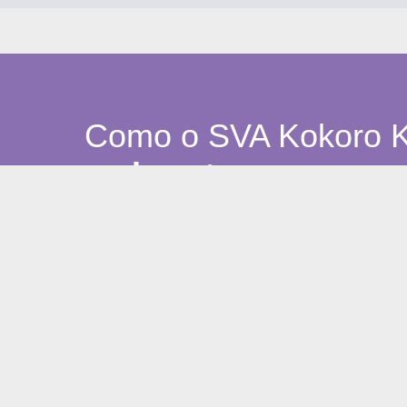
Como o SVA Kokoro 
cada setor
Telecom / ISPs (operadoras e provedores de
Diferencia planos de internet com um SVA
infância,
altamente relevante para família
Ajuda a reduzir churn
ao criar uma barre
perde também o acesso ao app educativo 
Permite campanhase combos específicos pa
receita com baixo custo marginal por u