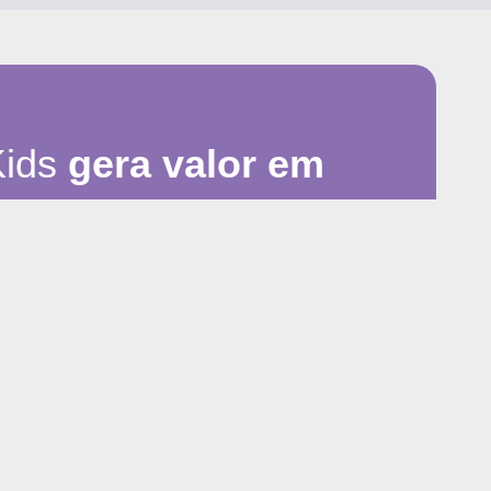
Kids
gera valor em
 internet)
 educacional voltado para a
primeira
s.
ira de saída: ao trocar de provedor, o cliente
dos filhos.
ra planos “familiares” e “kids”,
elevando a
suário.