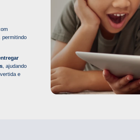
com
, permitindo
ntregar
as
, ajudando
vertida e