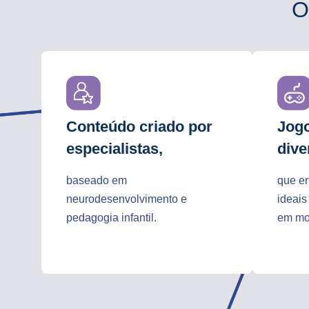
O
Conteúdo criado por
Jogo
especialistas,
dive
baseado em
que e
neurodesenvolvimento e
ideais
pedagogia infantil.
em mo