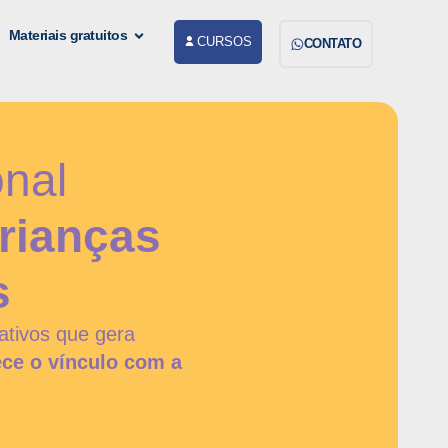
Materiais gratuitos
CURSOS
CONTATO
nal
rianças
s
tivos que gera
lece o vínculo com a