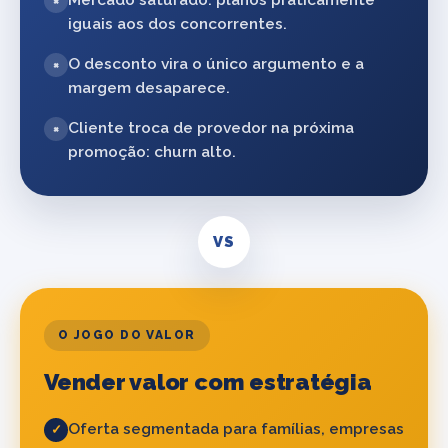
×
iguais aos dos concorrentes.
O desconto vira o único argumento e a
×
margem desaparece.
Cliente troca de provedor na próxima
×
promoção: churn alto.
VS
O JOGO DO VALOR
Vender valor com estratégia
Oferta segmentada para famílias, empresas
✓