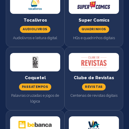
Tocalivros
Super Comics
AUDIOLIVROS
QUADRINHOS
Audiolivros e leitura digital
HQs e quadrinhos digitais
Coquetel
Clube de Revistas
PASSATEMPOS
REVISTAS
Palavras cruzadas e jogos de
Centenas de revistas digitais
lógica