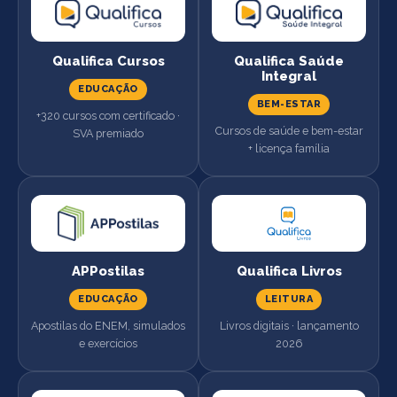
Qualifica Cursos
Qualifica Saúde
Integral
EDUCAÇÃO
BEM-ESTAR
+320 cursos com certificado ·
Cursos de saúde e bem-estar
SVA premiado
+ licença família
APPostilas
Qualifica Livros
EDUCAÇÃO
LEITURA
Apostilas do ENEM, simulados
Livros digitais · lançamento
e exercícios
2026