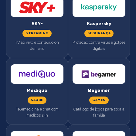
SKY+
Kaspersky
STREAMING
SEGURANÇA
TV ao vivo e conteúdo on
Proteção contra vírus e golpes
demand
digitais
Mediquo
Begamer
SAÚDE
GAMES
Telemedicina e chat com
Catálogo de jogos para toda a
médicos 24h
família