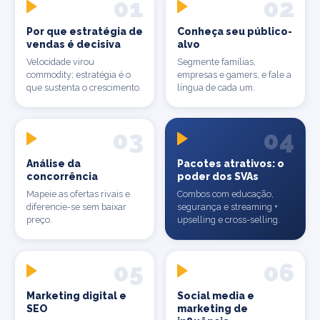
01
02
Por que estratégia de
Conheça seu público-
vendas é decisiva
alvo
Velocidade virou
Segmente famílias,
commodity; estratégia é o
empresas e gamers, e fale a
que sustenta o crescimento.
língua de cada um.
03
04
Análise da
Pacotes atrativos: o
concorrência
poder dos SVAs
Mapeie as ofertas rivais e
Combos com educação,
diferencie-se sem baixar
segurança e streaming +
preço.
upselling e cross-selling.
05
06
Marketing digital e
Social media e
SEO
marketing de