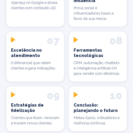
influência
Apareça no Google e atraia
clientes com conteúdo útil.
Prova social e
influenciadores locais a
favor da sua marca.
07
08
Excelência no
Ferramentas
atendimento
tecnológicas
O diferencial que retém
CRM, automação, chatbots
clientes e gera indicações.
e inteligência artificial (IA)
para vender com eficiência.
09
10
Estratégias de
Conclusão:
fidelização
planejando o futuro
Clientes que ficam, renovam
Metas claras, indicadores e
e trazem novos clientes.
melhoria contínua.